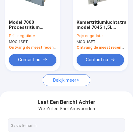
Contacteer ons
Model 7000
Kamertritiumluchtstrali
Procestritium
model 7045 1,5L
Trekbanken
meetinstrument 0 ~
0,2μCi/M3
Prijs:
negotiate
Prijs:
negotiate
10 Ci/M3 220 VAC
MOQ:
1SET
MOQ:
1SET
50/60 Hz
Klimaatkamer
Ontvang de meest recente Prijs
Ontvang de meest recente Prijs
niet geweven stof
Contact nu
Contact nu
Stralingsmonitor
Bekijk meer
Vacuümverpakking
vacuümoven
Laat Een Bericht Achter
We Zullen Snel Antwoorden
Trillingstestmachine
Testkamers