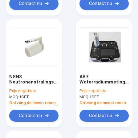
Contact nu
Contact nu
NSN3
AB7
Neutronenstralingsdetector
Waterradiummetingsinst
Draagbaar
Draagbare
Prijs:
negotiate
Prijs:
negotiate
0.025eV~15MeV USB
stralingsmeter
MOQ:
1SET
MOQ:
1SET
Ontvang de meest recente Prijs
Ontvang de meest recente Prijs
Contact nu
Contact nu