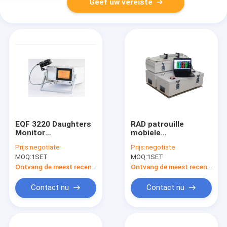
Geef uw vereiste
EQF 3220 Daughters
RAD patrouille
Monitor
mobiele
Partikelgrootte
stralingsmonitor
Prijs:
negotiate
Prijs:
negotiate
Specifiek Rn/Tn Gas
detectie systeem 4 x
MOQ:
1SET
MOQ:
1SET
200 mm2
Ontvang de meest recente Prijs
Ontvang de meest recente Prijs
Contact nu
Contact nu