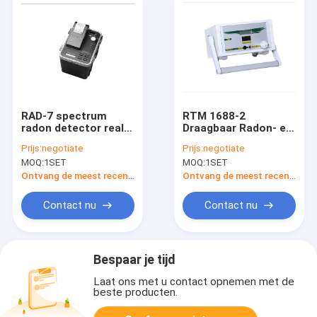
RAD-7 spectrum
RTM 1688-2
radon detector real-
Draagbaar Radon- en
time continu radon
Thoronmonitor
Prijs:
negotiate
Prijs:
negotiate
monitor
Stralingsmetingsinstrum
MOQ:
1SET
MOQ:
1SET
Ontvang de meest recente Prijs
Ontvang de meest recente Prijs
Contact nu
Contact nu
Bespaar je tijd
Laat ons met u contact opnemen met de
beste producten.