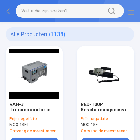
Alle Producten
(1138)
RAH-3
RED-100P
Tritiummonitor in
Beschermingsniveau
het
X Gamma-
Prijs:
negotiate
Prijs:
negotiate
tritiummonsternemingssysteem
dosismeter Nuclear
MOQ:
1SET
MOQ:
1SET
220VAC
Biochemistry
Detector
Ontvang de meest recente Prijs
Ontvang de meest recente Prijs