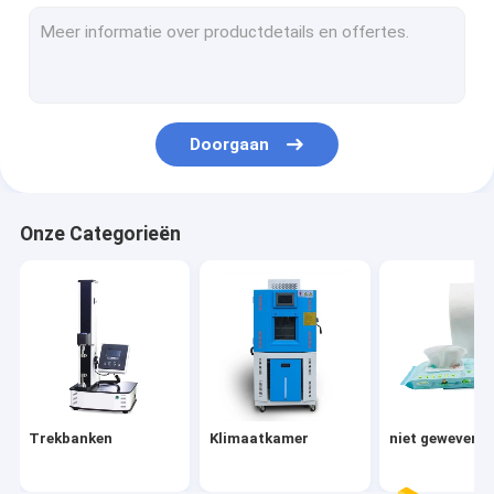
beschikbare maskermachine
Testende Machines
Luchtdouche
Doorgaan
Vision System
verpakkingstape
Onze Categorieën
Brushless toestelmotor
houten korrels
Plaatsende Machine
Biochemische Reagens
Trekbanken
Klimaatkamer
niet geweven s
Medische Wegwerpproductenproducten