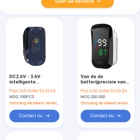
Geef uw vereiste
DC2.6V - 3.6V
Van de de
intelligente
batterijprecisie van
Vingertopimpuls
OME Medische 1.5V
Prijs:
USD Dollar $3.35-$4.32/set
Prijs:
USD Dollar $3.35-$4.15/set
Oximeter met OLED-
oximeter van de de
MOQ:
100PCS
MOQ:
200-500
Vertoning
vingertopimpuls
Ontvang de meest recente Prijs
Ontvang de meest recente Prijs
Contact nu
Contact nu