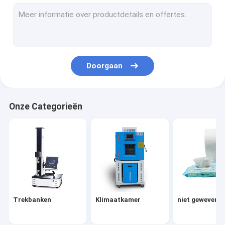
beschikbare maskermachine
Testende Machines
Luchtdouche
Doorgaan
Vision System
verpakkingstape
Onze Categorieën
Brushless toestelmotor
houten korrels
Plaatsende Machine
Biochemische Reagens
Trekbanken
Klimaatkamer
niet geweven s
Medische Wegwerpproductenproducten