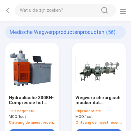
Medische Wegwerpproductenproducten
(56)
Hydraulische 300KN-
Wegwerp chirurgisch
Compressie het
masker dat
Testen Machine voor
machinefabrikant
Prijs:
negotiate
Prijs:
negotiate
Burgerlijke
maakt Directe
MOQ:
1set
MOQ:
1set
bouwkundematerialen
verkoop
Ontvang de meest recente Prijs
Ontvang de meest recente Prijs