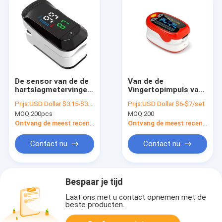
De sensor van de de
Van de de
hartslagmetervinger
Vingertopimpuls van
van gelijkstroom 2.6V
ROSH het Symbian
Prijs:
USD Dollar $3.15-$3.98/set
Prijs:
USD Dollar $6-$7/set
Geleide Hart Rate
MOQ:
200pcs
MOQ:
200
And Oxygen
Saturation Monitor
Ontvang de meest recente Prijs
Ontvang de meest recente Prijs
van Oximeter 35%
Contact nu
Contact nu
Bespaar je tijd
Laat ons met u contact opnemen met de
beste producten.