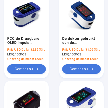
FCC de Draagbare
De dokter gebruikt
OLED Impuls
een de
Oximeter van de
impulsoximeter op
Prijs:
USD Dollar $2.35-$3.96/set
Prijs:
USD Dollar $1.96-$3.93/set
Digitale
batterijen van de
MOQ:
100PCS
MOQ:
100PCS
Vertoningsvingertop
AMERIKAANSE CLUB
VAN
Ontvang de meest recente Prijs
Ontvang de meest recente Prijs
AUTOMOBILISTENvingert
Contact nu
Contact nu
Thuis
Producten
Over ons