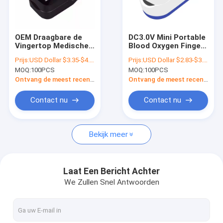
Contacteer ons
OEM Draagbare de
DC3.0V Mini Portable
Vingertop Medische
Blood Oxygen Finger-
Trekbanken
Impuls Oximeter van
Monitor met OLED-
Prijs:
USD Dollar $3.35-$4.32/set
Prijs:
USD Dollar $2.83-$3.35/set
het Huisgebruik
Vertoning
MOQ:
100PCS
MOQ:
100PCS
Klimaatkamer
Ontvang de meest recente Prijs
Ontvang de meest recente Prijs
niet geweven stof
Contact nu
Contact nu
Stralingsmonitor
Bekijk meer
Vacuümverpakking
vacuümoven
Laat Een Bericht Achter
We Zullen Snel Antwoorden
Trillingstestmachine
Testkamers