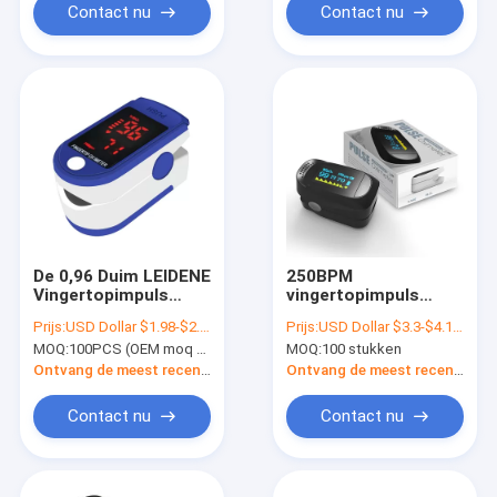
Contact nu
Contact nu
De 0,96 Duim LEIDENE
250BPM
Vingertopimpuls
vingertopimpuls
Oximeter van Spo2
Oximeter
Prijs:
USD Dollar $1.98-$2.15/set
Prijs:
USD Dollar $3.3-$4.1/piece
MOQ:
100PCS (OEM moq behoefte 2000pcs)
MOQ:
100 stukken
Ontvang de meest recente Prijs
Ontvang de meest recente Prijs
Contact nu
Contact nu