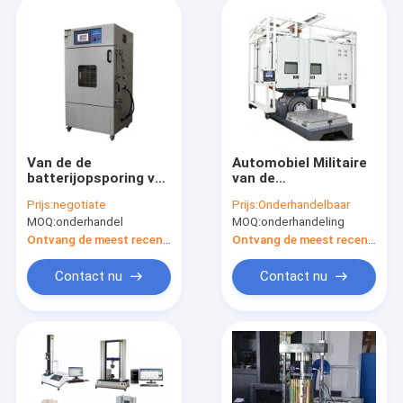
Van de de
Automobiel Militaire
batterijopsporing van
van de
het touch
Effecttemperatuur
Prijs:
negotiate
Prijs:
Onderhandelbaar
screenlithium kamer
en Vochtigheid
MOQ:
onderhandel
MOQ:
onderhandeling
de op hoge
Trilling het Testen
temperatuur van de
Machine
Ontvang de meest recente Prijs
Ontvang de meest recente Prijs
het materiaaltest
Contact nu
Contact nu