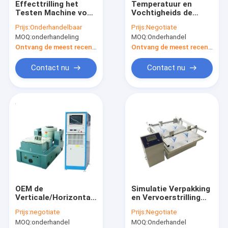
Effecttrilling het
Temperatuur en
Fabrieksreis
Testen Machine voor
Vochtigheids de
AutomobielWarmtewisselaar
Kamertrilling van de
Prijs:
Onderhandelbaar
Prijs:
Negotiate
Klimaattest het
Kwaliteitscontrole
MOQ:
onderhandeling
MOQ:
Onderhandel
Testen Machine
Ontvang de meest recente Prijs
Ontvang de meest recente Prijs
Contacteer ons
Contact nu
Contact nu
Nieuws
Gevallen
Trekbanken
Klimaatkamer
OEM de
Simulatie Verpakking
niet geweven stof
Verticale/Horizontale
en Vervoerstrilling
van de de
het Testen de
Stralingsmonitor
Prijs:
negotiate
Prijs:
Negotiate
Lijstversterker van
Proefbank van de
MOQ:
onderhandel
MOQ:
Onderhandel
de Trillingstest
Machinetrilling