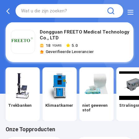
Dongguan FREETO Medical Technology
Co., LTD
18
5.0
YEARS
Geverifieerde Leverancier
Trekbanken
Klimaatkamer
niet geweven
Stralings
stof
Onze Topproducten