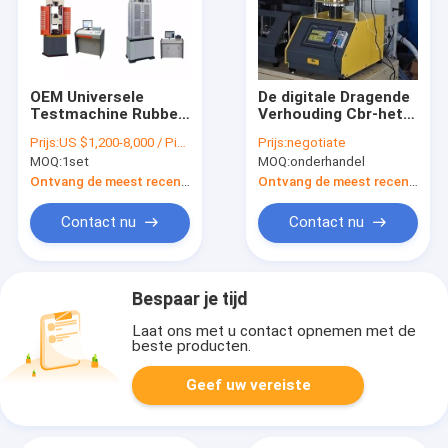
OEM Universele
De digitale Dragende
Testmachine Rubber
Verhouding Cbr-het
Auto Treksterkte
Testen Machine
Prijs:
US $1,200-8,000 / Piece
Prijs:
negotiate
Tester Polymeer
1mm/Min van
MOQ:
1set
MOQ:
onderhandel
Testen Trekmachine
Grondcalifornië
Ontvang de meest recente Prijs
Ontvang de meest recente Prijs
Contact nu
Contact nu
Bespaar je tijd
Laat ons met u contact opnemen met de
beste producten.
Geef uw vereiste