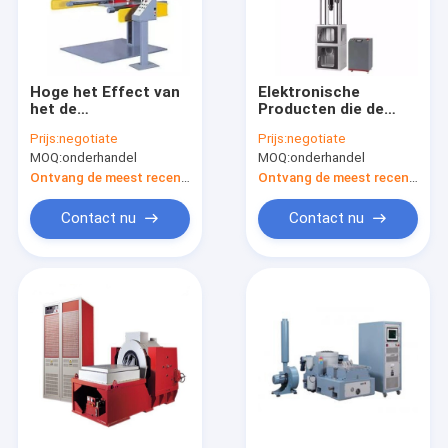
Hoge het Effect van
Elektronische
het de
Producten die de
Dalingsgewicht van
Machinevoeding
Prijs:
negotiate
Prijs:
negotiate
Nauwkeurigheidssensorball
220V 60/50Hz
MOQ:
onderhandel
MOQ:
onderhandel
het Testen Machine
verpakken van de
AC380v 50hz
Dalingstest
Ontvang de meest recente Prijs
Ontvang de meest recente Prijs
Contact nu
Contact nu
Huis
Producten
Ongeveer ons