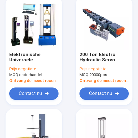
Elektronische
200 Ton Electro
Universele
Hydraulic Servo
Trekmachine,
Horizontal Testende
Prijs:
negotiate
Prijs:
negotiate
Laboratorium
Machine Aangepaste
MOQ:
onderhandel
MOQ:
20000pcs
Universele het
OEM
Materiële Testen
Ontvang de meest recente Prijs
Ontvang de meest recente Prijs
Machine
Contact nu
Contact nu