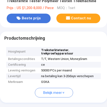
Treksterkte Tester Polymeer Testen Trekmachine
Prijs：US $1,200-8,000 / Piece
MOQ：1set
Beste prijs
Contact nu
Productomschrijving
,
Treksterktetester
Hoogtepunt
trekproefapparatuur
Betalingscondities
T/T, Western Union, MoneyGram
Certificering
ce
Levering vermogen
50000 PCs per maand
Levertijd
na betaling kan 3-20days verschepen
Merknaam
GSKA
Bekijk meer