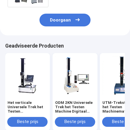
Doorgaan
Geadviseerde Producten
Het verticale
ODM 2KN Universele
UTM-Trekster
Universele Trek het
Trek het Testen
het Testen
Testen
Machine Digitaal
Machinemater
Meetapparaat 5kN
voor Testvezel
600mm
van de
Beste prijs
Beste prijs
Beste pri
Machinetreksterkte