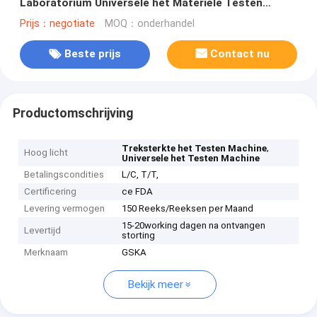
Laboratorium Universele het Materiële Testen
Machine
Prijs：negotiate
MOQ：onderhandel
Beste prijs
Contact nu
Productomschrijving
,
Treksterkte het Testen Machine
Hoog licht
Universele het Testen Machine
Betalingscondities
L/C, T/T,
Certificering
ce FDA
Levering vermogen
150 Reeks/Reeksen per Maand
15-20working dagen na ontvangen
Levertijd
storting
Merknaam
GSKA
Bekijk meer