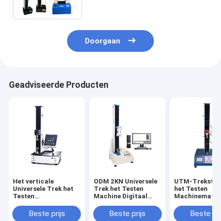
Machine
Doorgaan
Geadviseerde Producten
Het verticale
ODM 2KN Universele
UTM-Trekster
Universele Trek het
Trek het Testen
het Testen
Testen
Machine Digitaal
Machinemater
Meetapparaat 5kN
voor Testvezel
600mm
van de
Beste prijs
Beste prijs
Beste pri
Machinetreksterkte