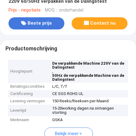
220V 60/50Hz verpakken van de Dalingstest
Prijs：negotiate
MOQ：onderhandel
Beste prijs
Contact nu
Productomschrijving
De verpakkende Machine 220V van de
Dalingstest
Hoogtepunt
,
50Hz de verpakkende Machine van de
Dalingstest
Betalingscondities
L/C, T/T
Certificering
CE SGS ROHS UL
Levering vermogen
150 Reeks/Reeksen per Maand
15-20working dagen na ontvangen
Levertijd
storting
Merknaam
GSKA
Bekijk meer