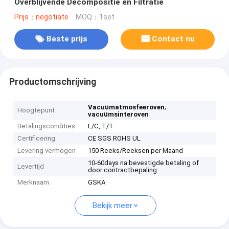
Overblijvende Decompositie en Filtratie
Prijs：negotiate
MOQ：1set
Beste prijs
Contact nu
Productomschrijving
,
Vacuümatmosfeeroven
Hoogtepunt
vacuümsinteroven
Betalingscondities
L/C, T/T
Certificering
CE SGS ROHS UL
Levering vermogen
150 Reeks/Reeksen per Maand
10-60days na bevestigde betaling of
Levertijd
door contractbepaling
Merknaam
GSKA
Bekijk meer