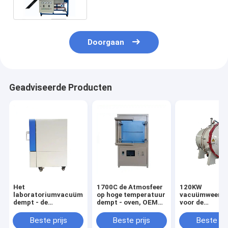
Filtratie
Doorgaan
Geadviseerde Producten
Het
1700C de Atmosfeer
120KW
laboratoriumvacuüm
op hoge temperatuur
vacuümweerst
dempt - de
dempt - oven, OEM
voor de
Elektrische oven,
Vacuümatmosfeeroven
Materialenthe
dempt -
behandeling va
Beste prijs
Beste prijs
Beste pri
oventemperatuur
Roestvrij