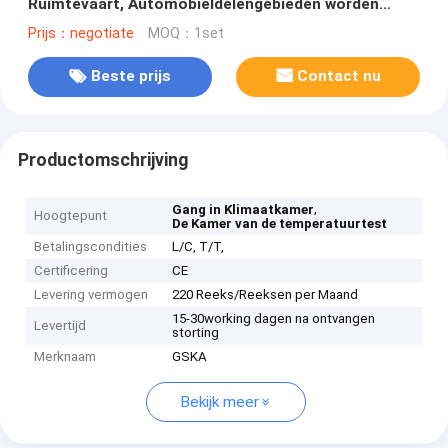
Ruimtevaart, Automobieldelengebieden worden
gebruikt
Prijs：negotiate
MOQ：1set
Beste prijs
Contact nu
Productomschrijving
,
Gang in Klimaatkamer
Hoogtepunt
De Kamer van de temperatuurtest
Betalingscondities
L/C, T/T,
Certificering
CE
Levering vermogen
220 Reeks/Reeksen per Maand
15-30working dagen na ontvangen
Levertijd
storting
Merknaam
GSKA
Bekijk meer