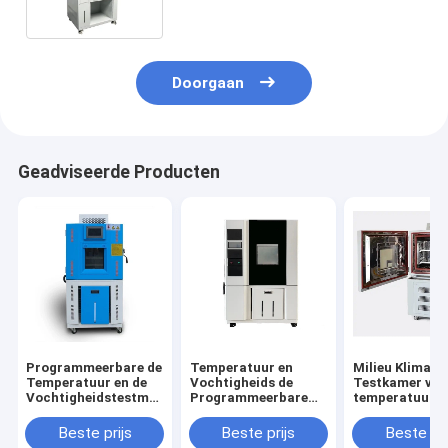
worden gebruikt
Doorgaan
Geadviseerde Producten
Programmeerbare de
Temperatuur en
Milieu Klimaat
Temperatuur en de
Vochtigheids de
Testkamer van
Vochtigheidstestmachine
Programmeerbare
temperatuurvo
van de Klimaatkamer
Constante van de
Milieu
Testkamer 480L
Beste prijs
Beste prijs
Beste pri